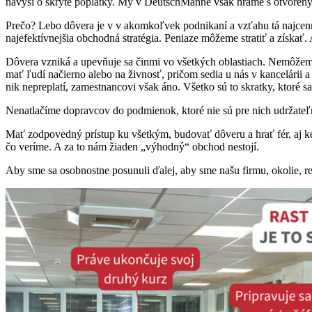
navýši o skryté poplatky. My v DeutschManne však hráme s otvorený
Prečo? Lebo dôvera je v v akomkoľvek podnikaní a vzťahu tá najcennej
najefektívnejšia obchodná stratégia. Peniaze môžeme stratiť a získať
Dôvera vzniká a upevňuje sa činmi vo všetkých oblastiach. Nemôžem
mať ľudí načierno alebo na živnosť, pričom sedia u nás v kancelárii
nik nepreplatí, zamestnancovi však áno. Všetko sú to skratky, ktoré s
Nenatlačíme dopravcov do podmienok, ktoré nie sú pre nich udržateľ
Mať zodpovedný prístup ku všetkým, budovať dôveru a hrať fér, aj ke
čo veríme. A za to nám žiaden „výhodný“ obchod nestojí.
Aby sme sa osobnostne posunuli ďalej, aby sme našu firmu, okolie, re