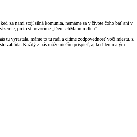
keď za nami stojí silná komunita, nemáme sa v živote čoho báť ani v
ie zázemie, preto si hovoríme „DeutschMann rodina“.
s tu vyrastala, máme to tu radi a cítime zodpovednosť voči miestu, z
asto zabúda. Každý z nás môže niečím prispieť, aj keď len malým