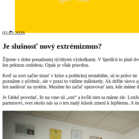
03.03.2026
Je slušnosť nový extrémizmus?
Žijeme v dobe posadnutej rýchlymi výsledkami. V špedícii to platí dv
len peknou ozdobou. Opak je však pravdou.
Keď sa svet začne triasť v kríze a politickej nestabilite, sú to práve
poznáme z učebníc, ale v praxi to vidíme málokedy. Ak držíte slovo a
len nadávať na systém. Musíme ho začať opravovať tam, kde máme d
Je ľahké povedať, že na vine sú „oni“ a kvôli nim sa máme zle. Lenže
partnerovi, svet okolo nás sa o ten malý kúsok zmení k lepšiemu. A ti