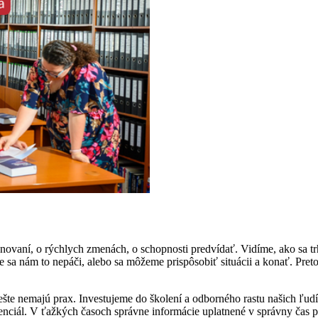
lánovaní, o rýchlych zmenách, o schopnosti predvídať. Vidíme, ako sa tr
e sa nám to nepáči, alebo sa môžeme prispôsobiť situácii a konať. Preto
ešte nemajú prax. Investujeme do školení a odborného rastu našich ľudí
otenciál. V ťažkých časoch správne informácie uplatnené v správny čas 