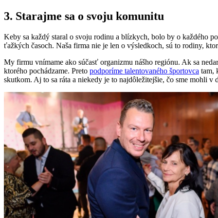
3. Starajme sa o svoju komunitu
Keby sa každý staral o svoju rodinu a blízkych, bolo by o každého p
ťažkých časoch. Naša firma nie je len o výsledkoch, sú to rodiny, kto
My firmu vnímame ako súčasť organizmu nášho regiónu. Ak sa nedarí ok
ktorého pochádzame. Preto
podporíme talentovaného športovca
tam, 
skutkom. Aj to sa ráta a niekedy je to najdôležitejšie, čo sme mohli v d