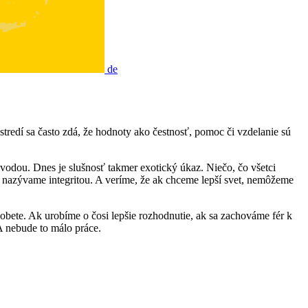
de
stredí sa často zdá, že hodnoty ako čestnosť, pomoc či vzdelanie sú
ad vodou. Dnes je slušnosť takmer exotický úkaz. Niečo, čo všetci
ak nazývame integritou. A veríme, že ak chceme lepší svet, nemôžeme
 obete. Ak urobíme o čosi lepšie rozhodnutie, ak sa zachováme fér k
 A nebude to málo práce.