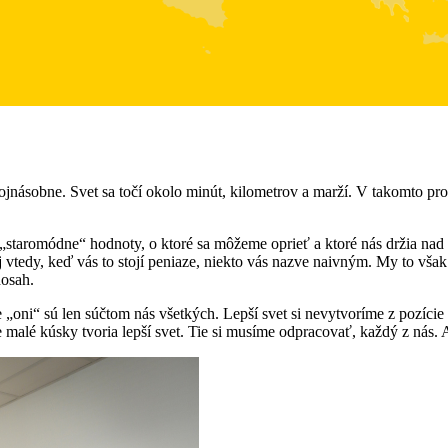
ojnásobne. Svet sa točí okolo minút, kilometrov a marží. V takomto pro
 tie „staromódne“ hodnoty, o ktoré sa môžeme oprieť a ktoré nás držia n
j vtedy, keď vás to stojí peniaze, niekto vás nazve naivným. My to vš
osah.
 „oni“ sú len súčtom nás všetkých. Lepší svet si nevytvoríme z pozície
e malé kúsky tvoria lepší svet. Tie si musíme odpracovať, každý z nás.