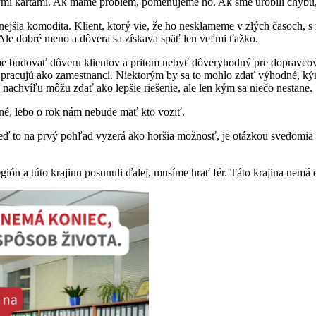
mi kartami. Ak máme problém, pomenujeme ho. Ak sme urobili chybu, p
šia komodita. Klient, ktorý vie, že ho nesklameme v zlých časoch, s na
. Ale dobré meno a dôvera sa získava späť len veľmi ťažko.
e budovať dôveru klientov a pritom nebyť dôveryhodný pre dopravcov
 a pracujú ako zamestnanci. Niektorým by sa to mohlo zdať výhodné, k
a nachvíľu môžu zdať ako lepšie riešenie, ale len kým sa niečo nestane.
né, lebo o rok nám nebude mať kto voziť.
ď to na prvý pohľad vyzerá ako horšia možnosť, je otázkou svedomia a
gión a túto krajinu posunuli ďalej, musíme hrať fér. Táto krajina nem