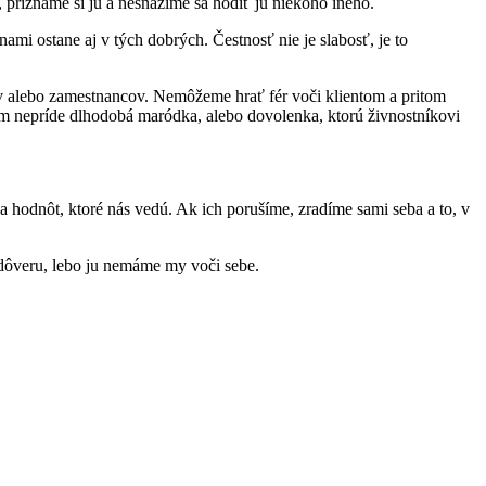
riznáme si ju a nesnažíme sa hodiť ju niekoho iného.
mi ostane aj v tých dobrých. Čestnosť nie je slabosť, je to
 alebo zamestnancov. Nemôžeme hrať fér voči klientom a pritom
ým nepríde dlhodobá maródka, alebo dovolenka, ktorú živnostníkovi
 hodnôt, ktoré nás vedú. Ak ich porušíme, zradíme sami seba a to, v
á dôveru, lebo ju nemáme my voči sebe.