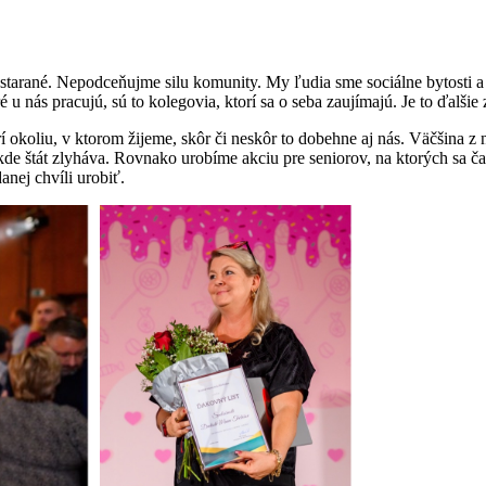
ostarané. Nepodceňujme silu komunity. My ľudia sme sociálne bytosti a 
ré u nás pracujú, sú to kolegovia, ktorí sa o seba zaujímajú. Je to ďalš
oliu, v ktorom žijeme, skôr či neskôr to dobehne aj nás. Väčšina z ná
kde štát zlyháva. Rovnako urobíme akciu pre seniorov, na ktorých sa č
anej chvíli urobiť.