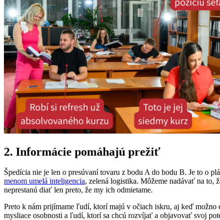
2. Informácie pomáhajú prežiť
Špedícia nie je len o presúvaní tovaru z bodu A do bodu B. Je to o p
menom umelá inteligencia
, zelená logistika. Môžeme nadávať na to, ž
neprestanú diať len preto, že my ich odmietame.
Preto k nám prijímame ľudí, ktorí majú v očiach iskru, aj keď možno 
mysliace osobnosti a ľudí, ktorí sa chcú rozvíjať a objavovať svoj p