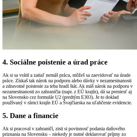
4. Sociálne poistenie a úrad práce
Ak si sa vrátil a zatiaľ nemáš prácu, môžeš sa zaevidovať na úrade
práce. Získaš tak nárok na podporu alebo dávky v nezamestnanosti
a zdravotné poistenie za teba hradí štát. Ak máš nárok na podporu v
nezamestnanosti zo zahraničia (napr. z EÚ krajín), dá sa preniesť aj
na Slovensko cez formulár U2 (predtým E303). Je to doklad
používaný v rámci krajín EÚ a Švajčiarska na uľahčenie evidencie.
5. Dane a financie
Ak si pracoval v zahraničí, zisti si povinnosť podania daňového
priznania na Slovensku – niekedy je nutné deklarovať príjmy zo