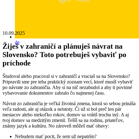
10.09.2025
de
Žiješ v zahraničí a plánuješ návrat na
Slovensko? Toto potrebuješ vybaviť po
príchode
Študoval alebo pracoval si v zahraničí a vraciaš sa na Slovensko?
Pripravili sme pre teba praktický zoznam vecí, ktoré musíš vybaviť
po návrate zo zahraničia. Aby si na nič nezabudol a aby ti povinné
vybavovanie dokumentov zabralo čo najmenej času.
Návrat zo zahraničia je veľká životná zmena, ktorá so sebou prináša
veľa radosti, ale aj otázok a neistoty. Či už si bol preč len pár
mesiacov alebo niekoľko rokov, domov sa vrátiš trochu iný. A aj
tvoj domov sa medzitým zmenil. Tešíš sa na rodinu, priateľov,
známy jazyk a kultúru. No zároveň môžeš mať obavy:
Nebudem mať pocit, že sem už nepatrím?