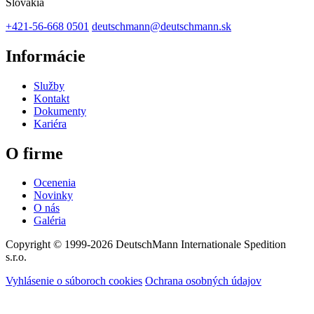
Slovakia
+421-56-668 0501
deutschmann@deutschmann.sk
Informácie
Služby
Kontakt
Dokumenty
Kariéra
O firme
Ocenenia
Novinky
O nás
Galéria
Copyright © 1999-2026
DeutschMann Internationale Spedition
s.r.o.
Vyhlásenie o súboroch cookies
Ochrana osobných údajov