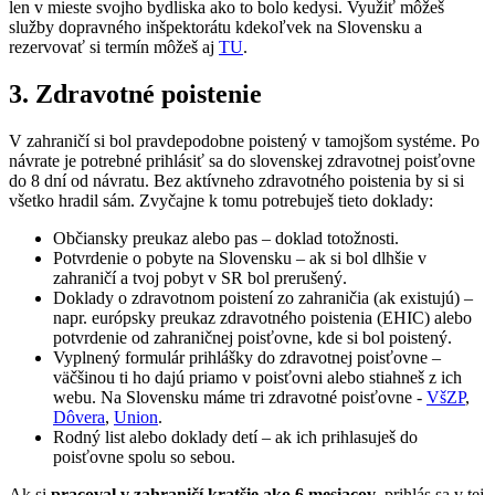
len v mieste svojho bydliska ako to bolo kedysi. Využiť môžeš
služby dopravného inšpektorátu kdekoľvek na Slovensku a
rezervovať si termín môžeš aj
TU
.
3. Zdravotné poistenie
V zahraničí si bol pravdepodobne poistený v tamojšom systéme. Po
návrate je potrebné prihlásiť sa do slovenskej zdravotnej poisťovne
do 8 dní od návratu. Bez aktívneho zdravotného poistenia by si si
všetko hradil sám. Zvyčajne k tomu potrebuješ tieto doklady:
Občiansky preukaz alebo pas – doklad totožnosti.
Potvrdenie o pobyte na Slovensku – ak si bol dlhšie v
zahraničí a tvoj pobyt v SR bol prerušený.
Doklady o zdravotnom poistení zo zahraničia (ak existujú) –
napr. európsky preukaz zdravotného poistenia (EHIC) alebo
potvrdenie od zahraničnej poisťovne, kde si bol poistený.
Vyplnený formulár prihlášky do zdravotnej poisťovne –
väčšinou ti ho dajú priamo v poisťovni alebo stiahneš z ich
webu. Na Slovensku máme tri zdravotné poisťovne -
VšZP
,
Dôvera
,
Union
.
Rodný list alebo doklady detí – ak ich prihlasuješ do
poisťovne spolu so sebou.
Ak si
pracoval v zahraničí kratšie ako 6 mesiacov
, prihlás sa v tej