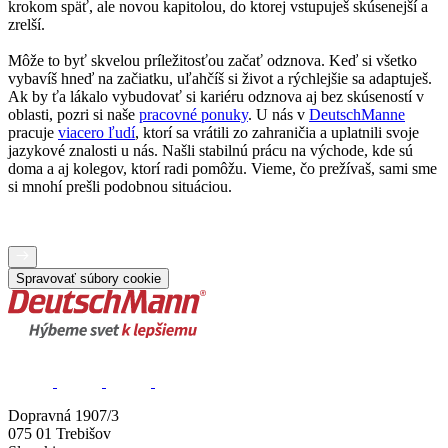
krokom späť, ale novou kapitolou, do ktorej vstupuješ skúsenejší a
zrelší.
Môže to byť skvelou príležitosťou začať odznova. Keď si všetko
vybavíš hneď na začiatku, uľahčíš si život a rýchlejšie sa adaptuješ.
Ak by ťa lákalo vybudovať si kariéru odznova aj bez skúseností v
oblasti, pozri si naše
pracovné ponuky
. U nás v
DeutschManne
pracuje
viacero ľudí
, ktorí sa vrátili zo zahraničia a uplatnili svoje
jazykové znalosti u nás. Našli stabilnú prácu na východe, kde sú
doma a aj kolegov, ktorí radi pomôžu. Vieme, čo prežívaš, sami sme
si mnohí prešli podobnou situáciou.
Spravovať súbory cookie
Dopravná 1907/3
075 01 Trebišov