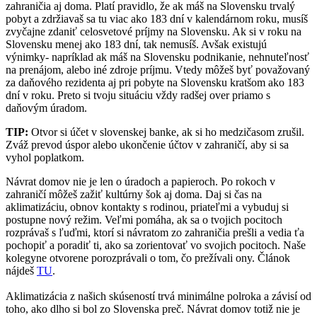
zahraničia aj doma. Platí pravidlo, že ak máš na Slovensku trvalý
pobyt a zdržiavaš sa tu viac ako 183 dní v kalendárnom roku, musíš
zvyčajne zdaniť celosvetové príjmy na Slovensku. Ak si v roku na
Slovensku menej ako 183 dní, tak nemusíš. Avšak existujú
výnimky- napríklad ak máš na Slovensku podnikanie, nehnuteľnosť
na prenájom, alebo iné zdroje príjmu. Vtedy môžeš byť považovaný
za daňového rezidenta aj pri pobyte na Slovensku kratšom ako 183
dní v roku. Preto si tvoju situáciu vždy radšej over priamo s
daňovým úradom.
TIP:
Otvor si účet v slovenskej banke, ak si ho medzičasom zrušil.
Zváž prevod úspor alebo ukončenie účtov v zahraničí, aby si sa
vyhol poplatkom.
Návrat domov nie je len o úradoch a papieroch. Po rokoch v
zahraničí môžeš zažiť kultúrny šok aj doma. Daj si čas na
aklimatizáciu, obnov kontakty s rodinou, priateľmi a vybuduj si
postupne nový režim. Veľmi pomáha, ak sa o tvojich pocitoch
rozprávaš s ľuďmi, ktorí si návratom zo zahraničia prešli a vedia ťa
pochopiť a poradiť ti, ako sa zorientovať vo svojich pocitoch. Naše
kolegyne otvorene porozprávali o tom, čo prežívali ony. Článok
nájdeš
TU
.
Aklimatizácia z našich skúseností trvá minimálne polroka a závisí od
toho, ako dlho si bol zo Slovenska preč. Návrat domov totiž nie je