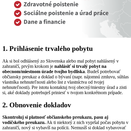
1. Prihlásenie trvalého pobytu
Ak si bol odhlásený zo Slovenska alebo mal pobyt nahlásený v
zahraničí, prvým krokom je
nahlásiť si trvalý pobyt na
obecnom/miestnom úrade tvojho bydliska
. Budeš potrebovať
občiansky preukaz a doklad o bývaní (napr. nájomnú zmluvu, súhlas
vlastníka nehnuteľnosti alebo list z vlastníctva od tvojej
nehnuteľnosti). Pre istotu kontaktuj tvoj obecný/miestny úrad a zisti
si, aké doklady potrebuješ priniesť v tvojom konkrétnom prípade.
2. Obnovenie dokladov
Skontroluj si platnosť občianskeho preukazu, pasu aj
vodičského preukazu.
Ak ti niektorý z nich vypršal počas pobytu v
zahraničí, nový si vybavíš na polícii. Nemusíš si doklad vybavovať