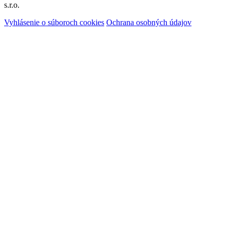
s.r.o.
Vyhlásenie o súboroch cookies
Ochrana osobných údajov