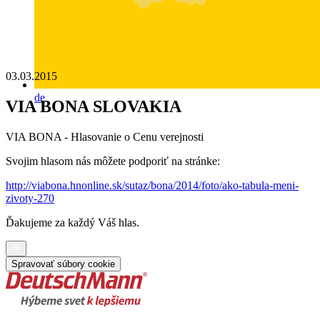
03.03.2015
de
VIA BONA SLOVAKIA
VIA BONA - Hlasovanie o Cenu verejnosti
Svojim hlasom nás môžete podporiť na stránke:
http://viabona.hnonline.sk/sutaz/bona/2014/foto/ako-tabula-meni-
zivoty-270
Ďakujeme za každý Váš hlas.
Spravovať súbory cookie