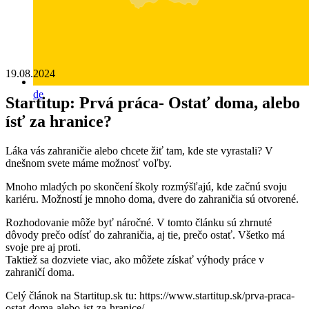
19.08.2024
de
Startitup: Prvá práca- Ostať doma, alebo
ísť za hranice?
Láka vás zahraničie alebo chcete žiť tam, kde ste vyrastali? V
dnešnom svete máme možnosť voľby.
Mnoho mladých po skončení školy rozmýšľajú, kde začnú svoju
kariéru. Možností je mnoho doma, dvere do zahraničia sú otvorené.
Rozhodovanie môže byť náročné. V tomto článku sú zhrnuté
dôvody prečo odísť do zahraničia, aj tie, prečo ostať. Všetko má
svoje pre aj proti.
Taktiež sa dozviete viac, ako môžete získať výhody práce v
zahraničí doma.
Celý článok na Startitup.sk tu: https://www.startitup.sk/prva-praca-
ostat-doma-alebo-ist-za-hranice/