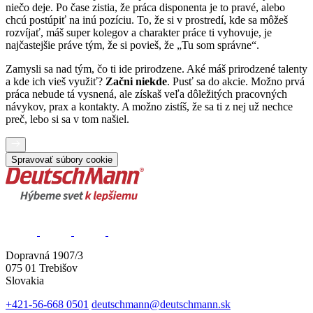
niečo deje. Po čase zistia, že práca disponenta je to pravé, alebo
chcú postúpiť na inú pozíciu. To, že si v prostredí, kde sa môžeš
rozvíjať, máš super kolegov a charakter práce ti vyhovuje, je
najčastejšie práve tým, že si povieš, že „Tu som správne“.
Zamysli sa nad tým, čo ti ide prirodzene. Aké máš prirodzené talenty
a kde ich vieš využiť?
Začni niekde
. Pusť sa do akcie. Možno prvá
práca nebude tá vysnená, ale získaš veľa dôležitých pracovných
návykov, prax a kontakty. A možno zistíš, že sa ti z nej už nechce
preč, lebo si sa v tom našiel.
Spravovať súbory cookie
Dopravná 1907/3
075 01 Trebišov
Slovakia
+421-56-668 0501
deutschmann@deutschmann.sk