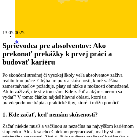
13.05.0025
de
Sprievodca pre absolventov: Ako
prekonať prekážky k prvej práci a
budovať kariéru
Po skončení strednej či vysokej školy veľa absolventov zažíva
realitu trhu práce. Chýba im prax a skúsenosti, ktoré väčšina
zamestnávateľov požaduje, platy sú nízke a možnosti obmedzené.
Ak to zažívaš, nie si v tom sám. Kde začať a akým smerom sa
vydať? V tomto článku nájdeš hlavné oblasti, ktoré ťa
pravdepodobne trápia a praktické tipy, ktoré ti môžu pomôcť.
1. Kde začať, keď nemám skúsenosti?
Začať niekde musíš a väčšinou sa nezačína na najvyššom kariérnom
stupienku. Ale ak sa chceš niekam prepracovať, mal by si tam