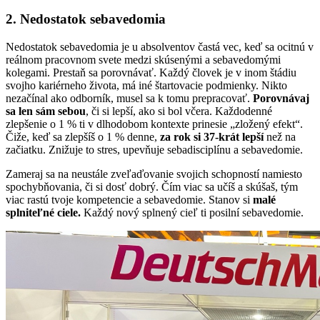
2. Nedostatok sebavedomia
Nedostatok sebavedomia je u absolventov častá vec, keď sa ocitnú v
reálnom pracovnom svete medzi skúsenými a sebavedomými
kolegami. Prestaň sa porovnávať. Každý človek je v inom štádiu
svojho kariérneho života, má iné štartovacie podmienky. Nikto
nezačínal ako odborník, musel sa k tomu prepracovať.
Porovnávaj
sa len sám sebou
, či si lepší, ako si bol včera. Každodenné
zlepšenie o 1 % ti v dlhodobom kontexte prinesie „zložený efekt“.
Čiže, keď sa zlepšíš o 1 % denne,
za rok si 37-krát lepší
než na
začiatku. Znižuje to stres, upevňuje sebadisciplínu a sebavedomie.
Zameraj sa na neustále zveľaďovanie svojich schopností namiesto
spochybňovania, či si dosť dobrý. Čím viac sa učíš a skúšaš, tým
viac rastú tvoje kompetencie a sebavedomie. Stanov si
malé
splniteľné ciele.
Každý nový splnený cieľ ti posilní sebavedomie.