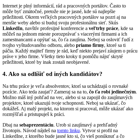
Internet je plný informácií, rád a pracovných portálov. Často to
môže byť zmätočné, pretože nie je jasné, kde sú najlepšie
príležitosti. Okrem veľkých pracovných portálov sa pozri aj na
menšie weby alebo si buduj svoju profesionálnu sieť. Skús
LinkedIn
, navštív profesijné konferencie a
veľtrhy práce
, kde sa
môžeš na jednom mieste porozprávať s viacerými firmami a ich
zamestnancami a opýtať sa, čo ťa zaujíma. Neboj sa osloviť ľudí z
tvojho vyštudovaného odboru, alebo
priamo firmy
, ktoré sa ti
páčia. Každý majiteľ firmy je rád, keď niekto prejaví záujem o prácu
práve v jeho firme. Všetky tieto kroky ti pomôžu nájsť skryté
príležitosti, ktoré by inak zostali neobjavené.
4. Ako sa odlíšiť od iných kandidátov?
Na trhu práce je veľa absolventov, ktorí sa uchádzajú o rovnaké
pozície. Ako teda zaujať? Zameraj sa na to,
čo ťa robí jedinečným
.
Možno máš iný pohľad na vec, alebo si sa zapojil do zaujímavých
projektov, ktoré ukazujú tvoje schopnosti. Neboj sa ukázať, čo
dokážeš. Aj malý projekt, na ktorom si pracoval, môže ukázať ako
rozmýšľaš a pristupuješ k práci.
Dbaj na
sebaprezentáciu
. Urob si zaujímavý a prehľadný
životopis. Návod nájdeš na
tomto linku
. Vytvor si profil na
LinkedIne, z ktorého bude jasné kto si, čo vieš ponúknuť a čo