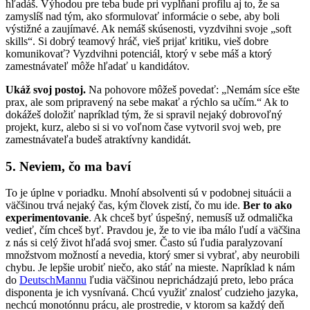
hľadáš. Výhodou pre teba bude pri vypĺňaní profilu aj to, že sa
zamyslíš nad tým, ako sformulovať informácie o sebe, aby boli
výstižné a zaujímavé. Ak nemáš skúsenosti, vyzdvihni svoje „soft
skills“. Si dobrý teamový hráč, vieš prijať kritiku, vieš dobre
komunikovať? Vyzdvihni potenciál, ktorý v sebe máš a ktorý
zamestnávateľ môže hľadať u kandidátov.
Ukáž svoj postoj.
Na pohovore môžeš povedať: „Nemám síce ešte
prax, ale som pripravený na sebe makať a rýchlo sa učím.“ Ak to
dokážeš doložiť napríklad tým, že si spravil nejaký dobrovoľný
projekt, kurz, alebo si si vo voľnom čase vytvoril svoj web, pre
zamestnávateľa budeš atraktívny kandidát.
5. Neviem, čo ma baví
To je úplne v poriadku. Mnohí absolventi sú v podobnej situácii a
väčšinou trvá nejaký čas, kým človek zistí, čo mu ide.
Ber to ako
experimentovanie
. Ak chceš byť úspešný, nemusíš už odmalička
vedieť, čím chceš byť. Pravdou je, že to vie iba málo ľudí a väčšina
z nás si celý život hľadá svoj smer. Často sú ľudia paralyzovaní
množstvom možností a nevedia, ktorý smer si vybrať, aby neurobili
chybu. Je lepšie urobiť niečo, ako stáť na mieste. Napríklad k nám
do
DeutschMannu
ľudia väčšinou neprichádzajú preto, lebo práca
disponenta je ich vysnívaná. Chcú využiť znalosť cudzieho jazyka,
nechcú monotónnu prácu, ale prostredie, v ktorom sa každý deň