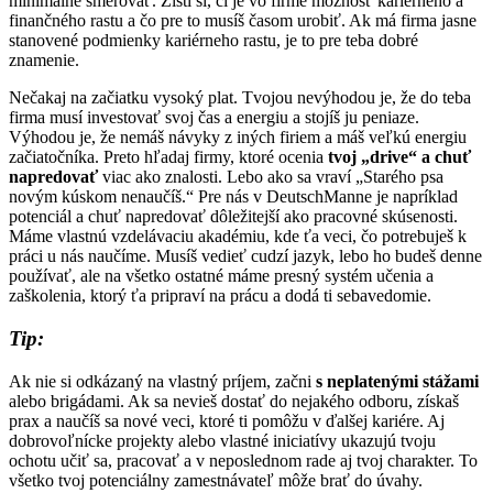
minimálne smerovať. Zisti si, či je vo firme možnosť kariérneho a
finančného rastu a čo pre to musíš časom urobiť. Ak má firma jasne
stanovené podmienky kariérneho rastu, je to pre teba dobré
znamenie.
Nečakaj na začiatku vysoký plat. Tvojou nevýhodou je, že do teba
firma musí investovať svoj čas a energiu a stojíš ju peniaze.
Výhodou je, že nemáš návyky z iných firiem a máš veľkú energiu
začiatočníka. Preto hľadaj firmy, ktoré ocenia
tvoj „drive“ a chuť
napredovať
viac ako znalosti. Lebo ako sa vraví „Starého psa
novým kúskom nenaučíš.“ Pre nás v DeutschManne je napríklad
potenciál a chuť napredovať dôležitejší ako pracovné skúsenosti.
Máme vlastnú vzdelávaciu akadémiu, kde ťa veci, čo potrebuješ k
práci u nás naučíme. Musíš vedieť cudzí jazyk, lebo ho budeš denne
používať, ale na všetko ostatné máme presný systém učenia a
zaškolenia, ktorý ťa pripraví na prácu a dodá ti sebavedomie.
Tip:
Ak nie si odkázaný na vlastný príjem, začni
s neplatenými stážami
alebo brigádami. Ak sa nevieš dostať do nejakého odboru, získaš
prax a naučíš sa nové veci, ktoré ti pomôžu v ďalšej kariére. Aj
dobrovoľnícke projekty alebo vlastné iniciatívy ukazujú tvoju
ochotu učiť sa, pracovať a v neposlednom rade aj tvoj charakter. To
všetko tvoj potenciálny zamestnávateľ môže brať do úvahy.