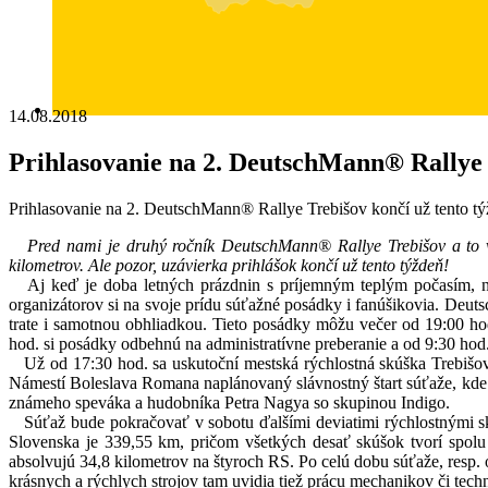
14.08.2018
Prihlasovanie na 2. DeutschMann® Rallye 
Prihlasovanie na 2. DeutschMann® Rallye Trebišov končí už tento tý
Pred nami je druhý ročník
DeutschMann® Rallye Trebišov a to v 
kilometrov. Ale pozor, uzávierka prihlášok končí už tento týždeň!
Aj keď je doba letných prázdnin s príjemným teplým počasím, net
organizátorov si na svoje prídu súťažné posádky i fanúšikovia. Deut
trate i samotnou obhliadkou. Tieto posádky môžu večer od 19:00 hod
hod. si posádky odbehnú na administratívne preberanie a od 9:30 hod. 
Už od 17:30 hod. sa uskutoční mestská rýchlostná skúška Trebišov 
Námestí Boleslava Romana naplánovaný slávnostný štart súťaže, kde
známeho speváka a hudobníka Petra Nagya so skupinou Indigo.
Súťaž bude pokračovať v sobotu ďalšími deviatimi rýchlostnými skú
Slovenska je 339,55 km, pričom všetkých desať skúšok tvorí spolu
absolvujú 34,8 kilometrov na štyroch RS. Po celú dobu súťaže, resp.
krásnych a rýchlych strojov tam uvidia tiež prácu mechanikov či tec