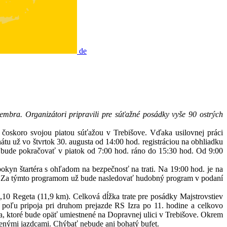
de
mbra. Organizátori pripravili pre súťažné posádky vyše 90 ostrých
čoskoro svojou piatou súťažou v Trebišove. Vďaka usilovnej práci
tu už vo štvrtok 30. augusta od 14:00 hod. registráciou na obhliadku
te bude pokračovať v piatok od 7:00 hod. ráno do 15:30 hod. Od 9:00
kyn štartéra s ohľadom na bezpečnosť na trati. Na 19:00 hod. je na
mi. Za týmto programom už bude nasledovať hudobný program v podaní
10 Regeta (11,9 km). Celková dĺžka trate pre posádky Majstrovstiev
 poľu pripoja pri druhom prejazde RS Izra po 11. hodine a celkovo
ka, ktoré bude opäť umiestnené na Dopravnej ulici v Trebišove. Okrem
úbenými jazdcami. Chýbať nebude ani bohatý bufet.