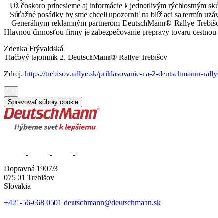
Už čoskoro prinesieme aj informácie k jednotlivým rýchlostným skúš
Súťažné posádky by sme chceli upozorniť na blížiaci sa termín uzávi
Generálnym reklamným partnerom DeutschMann® Rallye Trebišov je
Hlavnou činnosťou firmy je zabezpečovanie prepravy tovaru cestnou 
Zdenka Frývaldská
Tlačový tajomník 2. DeutschMann® Rallye Trebišov
Zdroj:
https://trebisov.rallye.sk/prihlasovanie-na-2-deutschmannr-rall
Spravovať súbory cookie
Dopravná 1907/3
075 01 Trebišov
Slovakia
+421-56-668 0501
deutschmann@deutschmann.sk