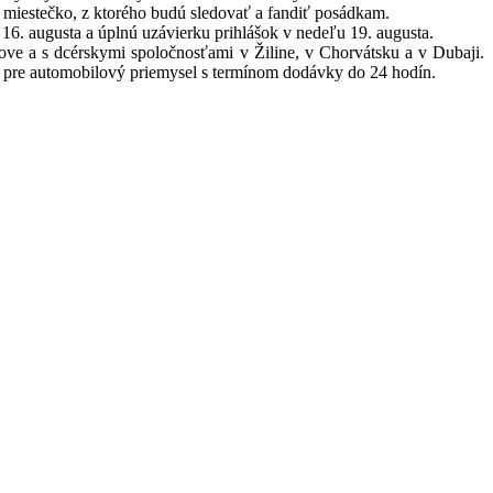
 miestečko, z ktorého budú sledovať a fandiť posádkam.
16. augusta a úplnú uzávierku prihlášok v nedeľu 19. augusta.
 a s dcérskymi spoločnosťami v Žiline, v Chorvátsku a v Dubaji.
ä pre automobilový priemysel s termínom dodávky do 24 hodín.