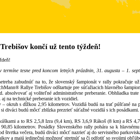
Trebišov končí už tento týždeň!
ždeň!
termíne tesne pred koncom letných prázdnin, 31. augusta – 1. septe
reba zabudnúť na to, že slovenský šampionát v rally pokračuje už 
schMann® Rallye Trebišov odštartuje pre súťažiacich hlavného šampioná
. absolvovať aj voliteľné administratívne preberanie. Obhliadka tra
aj na technické preberanie ich vozidiel.
– okruh s dĺžkou 2,95 kilometrov. Vozidlá budú na trať púšťané na po
 si diváci budú môcť zblízka prezrieť súťažné vozidlá s ich posádka
škami a to RS 2,5,8 Izra (9,4 km), RS 3,6,9 Rákoš (8 km) a RS 4,7,
 90,85 kilometrov. Posádky Slovenského rally pohára sa k hlavnému
 od štvrtka večera, budú diváci môcť nazrieť aj do servisného parkovis
hnikov a majú jedinečnú možnosť stretnúť sa či odfotiť so svojimi obľ