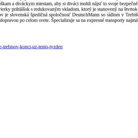
kam a diváckym miestam, aby si diváci mohli nájsť to svoje bezpečné
erky prihlášok s redukovaným vkladom, ktorý je stanovený na štvrtok 
 slovenská špedičná spoločnosť DeutschMann so sídlom v Trebišove
dopravou po celom svete. Špecializuje sa na expresné transporty najm
ye-trebisov-konci-uz-tento-tyzden