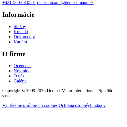
+421-56-668 0501
deutschmann@deutschmann.sk
Informácie
Služby
Kontakt
Dokumenty
Kariéra
O firme
Ocenenia
Novinky
O nás
Galéria
Copyright © 1999-2026
DeutschMann Internationale Spedition
s.r.o.
Vyhlásenie o súboroch cookies
Ochrana osobných údajov