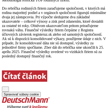
Metodológia rebríčka TOP rodinných firiem:
Do rebríčka rodinných firiem zaraďujeme spoločnosti, v ktorých má
rodina majoritný podiel a v orgánoch spoločnosti figurujú minimálne
dvaja jej zástupcovia. Pri výpočte sledujeme dva základné
ukazovatele – celkové výnosy a zisk pred zdanením, ktoré dosiahli
za ostatné tri roky. Obidvom ukazovateľom pritom priraďujeme
rovnakú váhu. Finančné výsledky firiem čerpáme z Registra
účtovných závierok registeruz.sk alebo od samotných spoločností.
Ak sú k dispozícii konsolidované výkazy, použijeme údaje z nich. V
prípade, že konsolidované dáta nie sú dostupné, výsledky za
jednotlivé firmy spočítame. Zber dát do rebríčka sme ukončili k 25.
aprílu 2025. Finančné výsledky uvedené vo vizitkách firiem sú za
posledný dostupný finančný rok.
Spravovať súbory cookie