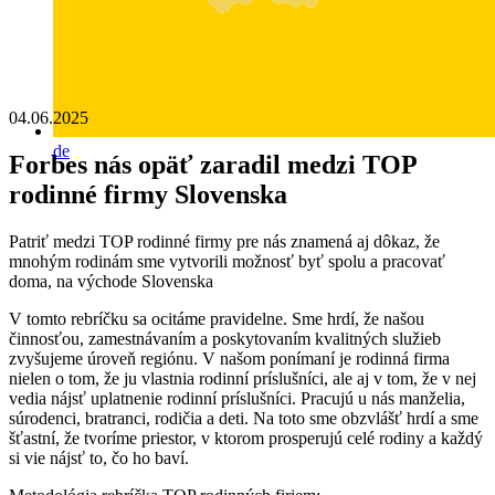
04.06.2025
de
Forbes nás opäť zaradil medzi TOP
rodinné firmy Slovenska
Patriť medzi TOP rodinné firmy pre nás znamená aj dôkaz, že
mnohým rodinám sme vytvorili možnosť byť spolu a pracovať
doma, na východe Slovenska
V tomto rebríčku sa ocitáme pravidelne. Sme hrdí, že našou
činnosťou, zamestnávaním a poskytovaním kvalitných služieb
zvyšujeme úroveň regiónu. V našom ponímaní je rodinná firma
nielen o tom, že ju vlastnia rodinní príslušníci, ale aj v tom, že v nej
vedia nájsť uplatnenie rodinní príslušníci. Pracujú u nás manželia,
súrodenci, bratranci, rodičia a deti. Na toto sme obzvlášť hrdí a sme
šťastní, že tvoríme priestor, v ktorom prosperujú celé rodiny a každý
si vie nájsť to, čo ho baví.