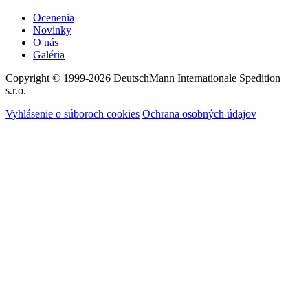
Ocenenia
Novinky
O nás
Galéria
Copyright © 1999-2026
DeutschMann Internationale Spedition
s.r.o.
Vyhlásenie o súboroch cookies
Ochrana osobných údajov