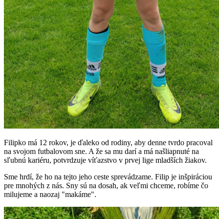
Filipko má 12 rokov, je ďaleko od rodiny, aby denne tvrdo pracoval
na svojom futbalovom sne. A že sa mu darí a má našliapnuté na
sľubnú kariéru, potvrdzuje víťazstvo v prvej lige mladších žiakov.
Sme hrdí, že ho na tejto jeho ceste sprevádzame. Filip je inšpiráciou
pre mnohých z nás. Sny sú na dosah, ak veľmi chceme, robíme čo
milujeme a naozaj "makáme".