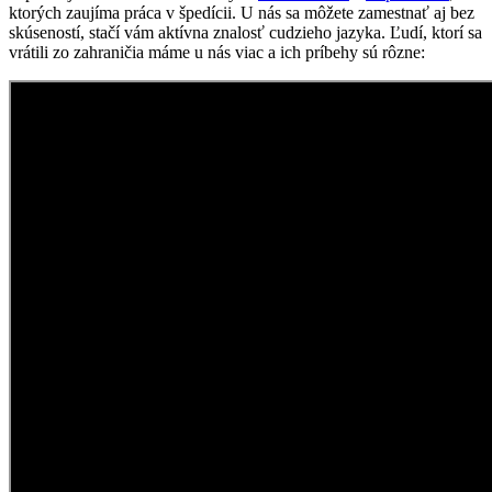
ktorých zaujíma práca v špedícii. U nás sa môžete zamestnať aj bez
skúseností, stačí vám aktívna znalosť cudzieho jazyka. Ľudí, ktorí sa
vrátili zo zahraničia máme u nás viac a ich príbehy sú rôzne: