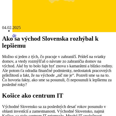
04.02.2025
de
Ako sa východ Slovenska rozhýbal k
lepšiemu
Možno si jeden z tých, čo pracuje v zahraničí. Prídeš na sviatky
domov, a vtedy rozmýšľaš o návrate zo zahraničia domov na
východ. Aké by to bolo fajn byť znova s kamarátmi a blízko rodiny.
Ale potom ťa odradia finančné podmienky, nedostatok pracovných
príležitostí a fakt, že na východe „nič nie je“. Pozreli sme sa na to.
Čo hovoria fakty, ako sme sa posunuli, či neposunuli k lepšiemu za
posledné roky?
Košice ako centrum IT
Východné Slovensko sa za posledných desať rokov posunulo v
oblasti investícií a zamestnanosti. Východné Slovensko, najmä
Košice, sa stalo centrom IT priemyslu. Mnohé IT spoločnosti