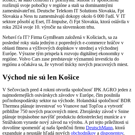
rozširujú svoje pobočky v regióne a stali sa dominantnými
zamestnávateľmi. Deutsche Telekom IT Solutions Slovakia, Fpt
Slovakia a Ness tu zamestnávajú dokopy okolo 6 000 ľudí. V IT
sektore pôsobí aj Eset, IT-Impulse, či Fpt Slovakia, ktorá oslávila v
roku 2024 svoje 10. výročie na slovenskom trhu.
Nebaví ťa IT? Firma GymBeam založená v Košiciach, sa za
posledné roky stala jedným z popredných e-commerce hráčov v
oblasti fitness a výživových doplnkov v strednej a východnej
Európe. Výrazne tým prispela k rozvoju digitálnej ekonomiky v
regióne. Volvo Cars zase predstavuje významnú investíciu do
regiónu a očakáva sa, že vytvorí tisícky nových pracovných miest.
Východ nie sú len Košice
V Sečovciach pred 4 rokmi otvorila spoločnosť IPK AGRO jeden z
najmodernejších osivárskych závodov v Európe, čím posilnila
poľnohospodársky sektor na východe. Holandská spoločnosť BDR
Thermea plánuje investovať vo Vranove nad Topľou a vytvoriť
približne 750 nových pracovných miest. Zbrojársky závod v Snine
plánuje trojnásobne navýšiť produkciu delostreleckej munície a v
Strážskom vyrastie nový závod na výrobu. A pri tejto príležitosti si
dovolíme spomenúť aj našu špedičnú firmu
DeutschMann
, ktorá
expanduje a neustále hľadá nových
obchodníkov
a
disponentov
,