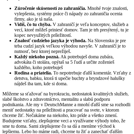
Zúročenie skúseností zo zahraničia.
Mnohé tvoje znalosti,
vylepšenia, systémy práce či nápady zo zahraničia ocenia
firmy, ako je tá naša.
Vidíš, čo tu chýba.
V zahraničí je veľa konceptov, služieb a
vecí, ktoré môžeš priniesť domov. Tam je trh presýtený, tu je
kopec nevyužitých príležitostí.
Znalosť cudzieho jazyka je výhoda.
Na Slovensku je pre
teba cudzí jazyk veľkou výhodou navyše. V zahraničí je to
nutnosť, bez ktorej neprežiješ.
Každý niekoho pozná.
Ak potrebuješ doma zubára,
advokáta či stolára, opýtaš sa 5 ľudí a určite zoženieš
každého, koho potrebuješ
Rodina a priatelia.
To nepotrebuje ďalší komentár. Vzťahy z
detstva, babku, ktorá ti upečie buchty a bryndzové halušky
nájdeš iba tam, kde si doma.
Môžeme sa sťažovať na byrokraciu, nedostatok kvalitných služieb,
slabé školstvo a zdravotníctvo, mentalitu a slabú podporu
podnikania. Ale my v DeutschManne a mnohí ďalší sme sa rozhodli
meniť nedostatky na príležitosti a pracovať na svete, v ktorom
chceme žiť. Nečakáme na niekoho, kto príde a všetko zmení.
Budujeme vzťahy, zlepšujeme veci a využívame výhody toho, že
sme tu doma. Sami zlepšujeme čo sa dá a meníme východ k
lepšiemu. Lebo ho máme radi, chceme tu žiť a zanechať ďalším