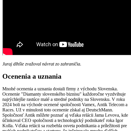
Juraj dlhšie zvažoval návrat zo zahraničia.
Ocenenia a uznania
Mnohé ocenenia a uznania dostali firmy z východu Slovenska.
Ocenenie "Diamanty slovenského biznisu" každoročne vyzdvihuje
najrýchlejšie rastúce malé a stredné podniky na Slovensku. V roku
2024 boli na východe ocenené spoločnosti Vamex, Antik Telecom a
Races. Už v minulosti toto ocenenie získal aj DeutschMann.
Spoločnosť Antik môžete poznať aj vďaka relácii Jama Levova, kde
účinkoval CEO spoločnosti a technologický podnikateľ roka Igor
Kolla. Vďaka relácii sa rozbehla osveta podnikania a príležitosti pre
malých podnikateľov a startupy, čo inšpirovalo mnoho ďalších