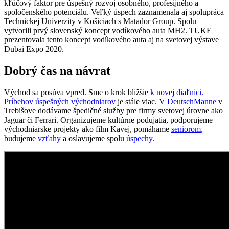
kľúčový faktor pre úspešný rozvoj osobného, profesijného a
spoločenského potenciálu. Veľký úspech zaznamenala aj spolupráca
Technickej Univerzity v Košiciach s Matador Group. Spolu
vytvorili prvý slovenský koncept vodíkového auta MH2. TUKE
prezentovala tento koncept vodíkového auta aj na svetovej výstave
Dubai Expo 2020.
Dobrý čas na návrat
Východ sa posúva vpred. Sme o krok bližšie
k novej diaľnici.
Príbehov úspešných východniarov
je stále viac. V
DeutschManne
v
Trebišove dodávame špedičné služby pre firmy svetovej úrovne ako
Jaguar či Ferrari. Organizujeme kultúrne podujatia, podporujeme
východniarske projekty ako film Kavej, pomáhame
seniorom
,
budujeme
vzťahy
a oslavujeme spolu
úspechy
.