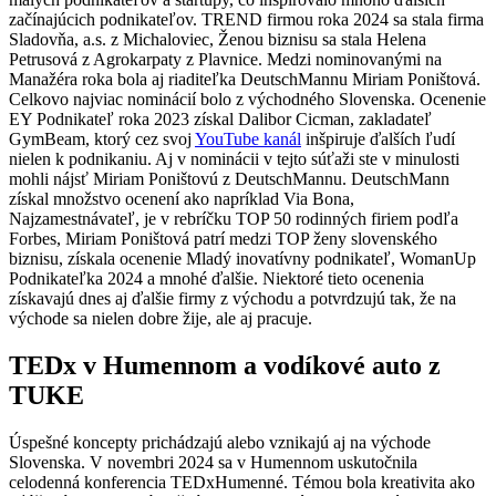
začínajúcich podnikateľov. TREND firmou roka 2024 sa stala firma
Sladovňa, a.s. z Michaloviec, Ženou biznisu sa stala Helena
Petrusová z Agrokarpaty z Plavnice. Medzi nominovanými na
Manažéra roka bola aj riaditeľka DeutschMannu Miriam Poništová.
Celkovo najviac nominácií bolo z východného Slovenska. Ocenenie
EY Podnikateľ roka 2023 získal Dalibor Cicman, zakladateľ
GymBeam, ktorý cez svoj
YouTube kanál
inšpiruje ďalších ľudí
nielen k podnikaniu. Aj v nominácii v tejto súťaži ste v minulosti
mohli nájsť Miriam Poništovú z DeutschMannu. DeutschMann
získal množstvo ocenení ako napríklad Via Bona,
Najzamestnávateľ, je v rebríčku TOP 50 rodinných firiem podľa
Forbes, Miriam Poništová patrí medzi TOP ženy slovenského
biznisu, získala ocenenie Mladý inovatívny podnikateľ, WomanUp
Podnikateľka 2024 a mnohé ďalšie. Niektoré tieto ocenenia
získavajú dnes aj ďalšie firmy z východu a potvrdzujú tak, že na
východe sa nielen dobre žije, ale aj pracuje.
TEDx v Humennom a vodíkové auto z
TUKE
Úspešné koncepty prichádzajú alebo vznikajú aj na východe
Slovenska. V novembri 2024 sa v Humennom uskutočnila
celodenná konferencia TEDxHumenné. Témou bola kreativita ako