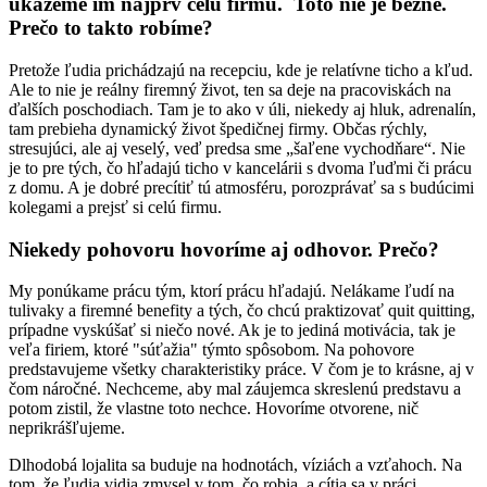
ukážeme im najprv celú firmu. Toto nie je bežné.
Prečo to takto robíme?
Pretože ľudia prichádzajú na recepciu, kde je relatívne ticho a kľud.
Ale to nie je reálny firemný život, ten sa deje na pracoviskách na
ďalších poschodiach. Tam je to ako v úli, niekedy aj hluk, adrenalín,
tam prebieha dynamický život špedičnej firmy. Občas rýchly,
stresujúci, ale aj veselý, veď predsa sme „šaľene vychodňare“. Nie
je to pre tých, čo hľadajú ticho v kancelárii s dvoma ľuďmi či prácu
z domu. A je dobré precítiť tú atmosféru, porozprávať sa s budúcimi
kolegami a prejsť si celú firmu.
Niekedy pohovoru hovoríme aj odhovor. Prečo?
My ponúkame prácu tým, ktorí prácu hľadajú. Nelákame ľudí na
tulivaky a firemné benefity a tých, čo chcú praktizovať quit quitting,
prípadne vyskúšať si niečo nové. Ak je to jediná motivácia, tak je
veľa firiem, ktoré "súťažia" týmto spôsobom. Na pohovore
predstavujeme všetky charakteristiky práce. V čom je to krásne, aj v
čom náročné. Nechceme, aby mal záujemca skreslenú predstavu a
potom zistil, že vlastne toto nechce. Hovoríme otvorene, nič
neprikrášľujeme.
Dlhodobá lojalita sa buduje na hodnotách, víziách a vzťahoch. Na
tom, že ľudia vidia zmysel v tom, čo robia, a cítia sa v práci