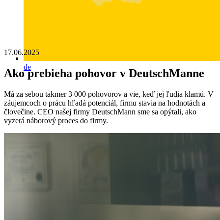
17.06.2025
de
Ako prebieha pohovor v DeutschManne
Má za sebou takmer 3 000 pohovorov a vie, keď jej ľudia klamú. V
záujemcoch o prácu hľadá potenciál, firmu stavia na hodnotách a
človečine. CEO našej firmy DeutschMann sme sa opýtali, ako
vyzerá náborový proces do firmy.