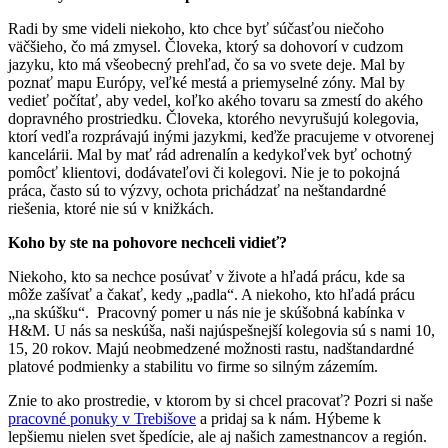
Radi by sme videli niekoho, kto chce byť súčasťou niečoho
väčšieho, čo má zmysel. Človeka, ktorý sa dohovorí v cudzom
jazyku, kto má všeobecný prehľad, čo sa vo svete deje. Mal by
poznať mapu Európy, veľké mestá a priemyselné zóny. Mal by
vedieť počítať, aby vedel, koľko akého tovaru sa zmestí do akého
dopravného prostriedku. Človeka, ktorého nevyrušujú kolegovia,
ktorí vedľa rozprávajú inými jazykmi, keďže pracujeme v otvorenej
kancelárii. Mal by mať rád adrenalín a kedykoľvek byť ochotný
pomôcť klientovi, dodávateľovi či kolegovi. Nie je to pokojná
práca, často sú to výzvy, ochota prichádzať na neštandardné
riešenia, ktoré nie sú v knižkách.
Koho by ste na pohovore nechceli vidieť?
Niekoho, kto sa nechce posúvať v živote a hľadá prácu, kde sa
môže zašívať a čakať, kedy „padla“. A niekoho, kto hľadá prácu
„na skúšku“. Pracovný pomer u nás nie je skúšobná kabínka v
H&M. U nás sa neskúša, naši najúspešnejší kolegovia sú s nami 10,
15, 20 rokov. Majú neobmedzené možnosti rastu, nadštandardné
platové podmienky a stabilitu vo firme so silným zázemím.
Znie to ako prostredie, v ktorom by si chcel pracovať? Pozri si naše
pracovné ponuky v Trebišove
a pridaj sa k nám. Hýbeme k
lepšiemu nielen svet špedície, ale aj našich zamestnancov a región.