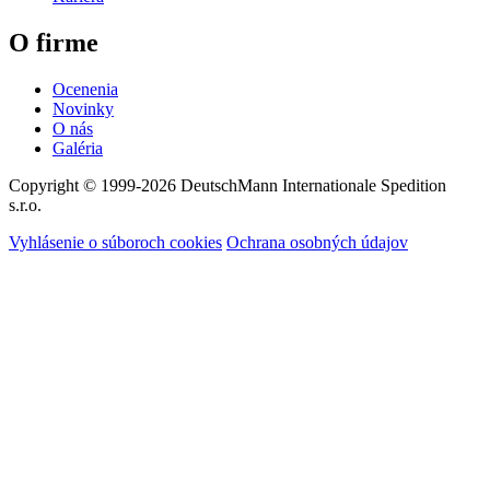
O firme
Ocenenia
Novinky
O nás
Galéria
Copyright © 1999-2026
DeutschMann Internationale Spedition
s.r.o.
Vyhlásenie o súboroch cookies
Ochrana osobných údajov