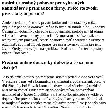
nasleduje osobný pohovor pre vybraných
kandidátov s prehliadkou firmy. Prečo ste zvolili
práve takýto postup?
Záujemcovia o prácu si v prvom kroku online dotazníky môžu
vyplniť z pohodlia domova. Môže to trvať 30 minút, ale aj 3 hodiny.
Čakajú ich dotazníky ohľadne ich potenciálu, pretože my hľadáme
v ľuďoch hlavne možný potenciál. Nemusia mať skúsenosti, ale
reálny záujem pracovať, tvoriť hodnoty a mať charakter. Musíme si
rozumieť, aby mal človek prínos pre nás a rovnako firma pre jeho
život. Vtedy je to vzájomná symbióza. Rokmi sa nám tento postup
výberu ľudí overil.
Prečo sú online dotazníky dôležité a čo sa nimi
zisťuje?
Je to dôležité, pretože potrebujeme skĺbiť v jednej osobe veľa vecí.
V práci sa u nás veľa komunikuje s klientmi a dodávateľmi, preto je
dôležité, aby bol človek komunikatívny a mal všeobecný rozhľad.
Mal by sa vedieť s klientom alebo dodávateľom porozprávať
napríklad aj o športe či politike, vyrátať koľko nákladu sa vojde do
dopravného prostriedku a mať zdravý sedliacky rozum. Nás až tak
nezaujímajú dobre znejúce mená bývalých pozícií, ale jeho výsledky
v minulých prácach. Viac nás zaujíma človek samotný a jeho