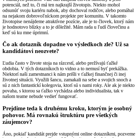
potenciál, než to, či má ten najkrajší životopis. Niekto mohol
odsunúť svoju kariéru nabok, aby dochoval rodičov, alebo pomáhal
na nejakom dobrovoľníckom projekte pre komunitu. V takomto
životopise nenájdeme atraktívne pozície, ale je to človek, ktorý nám
je hodnotovo blízky a to je dôležité. Mám rada u ľudí človečinu a
keď sú ku mne úprimní.
Čo ak dotazník dopadne vo výsledkoch zle? Už sa
kandidátovi neozvete?
Ľudia často v živote stoja na rázcestí, alebo prežívajú ťažké
obdobia. V tých dotazníkoch to vidno a to nemusí byť prekážka.
Niektorí naši zamestnanci k nám prišli v ťažkej finančnej či inej
životnej situácii. Využili šancu, zamakali na sebe a svojich snoch a
sú z nich fantastickí kolegovia, ktorí sú s nami roky. Ale ak je niekto
povaha, s ktorou sa ťažko vychádza alebo individualista, tak v
našom teame nebude vedieť fungovať.
Prejdime teda k druhému kroku, ktorým je osobný
pohovor. Má rovnakú štruktúru pre všetkých
záujemcov?
Áno, pokiaľ kandidát prejde vstupnými online dotazníkmi, pozveme