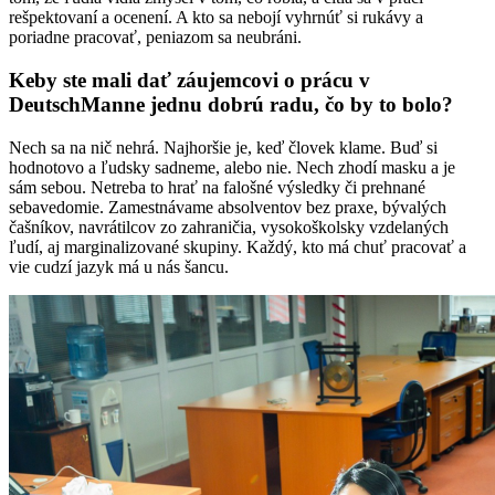
rešpektovaní a ocenení. A kto sa nebojí vyhrnúť si rukávy a
poriadne pracovať, peniazom sa neubráni.
Keby ste mali dať záujemcovi o prácu v
DeutschManne jednu dobrú radu, čo by to bolo?
Nech sa na nič nehrá. Najhoršie je, keď človek klame. Buď si
hodnotovo a ľudsky sadneme, alebo nie. Nech zhodí masku a je
sám sebou. Netreba to hrať na falošné výsledky či prehnané
sebavedomie. Zamestnávame absolventov bez praxe, bývalých
čašníkov, navrátilcov zo zahraničia, vysokoškolsky vzdelaných
ľudí, aj marginalizované skupiny. Každý, kto má chuť pracovať a
vie cudzí jazyk má u nás šancu.