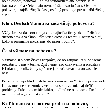
ho na osobný pohovor. Ten má štandardizované otázky. Je to
transparentné a všetci majú rovnakú štartovaciu čiaru. Osobný
pohovor je najdôležitejšia časť, osobný prístup je pre nás dôležitý aj
v práci.
Kto z DeutschMannu sa zúčastňuje pohovoru?
Vždy, keď sa dá, som tam ja ako majiteľka firmy, riaditeľ divízie
disponentov a väčšinou ešte jeden človek z teamu. Chcem vedieť,
koho si prijímame medzi nás, do našej „rodiny“.
Čo si všímate na pohovore?
Všímame si o čom človek rozpráva, čo ho zaujíma, či si ho vieme
predstaviť u nás v teame. Zisťujeme jeho očakávania a predstavy.
Hľadáme prienik, či my spĺňame jeho očakávania a on zasa tie
naše..
Povieme si napríklad: „Išli by sme s ním na žúr?“ Sme v prvom rade
ľudia, musíme si rozumieť, vedieť sa spolu zasmiať aj riešiť
problémy. Práca potom ide ľahko, keď máme okolo seba ľudí, ktorí
majú rovnakú „krvnú skupinu“.
Keď k nám záujemcovia prídu na pohovor,