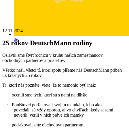
12.11.2024
de
25 rokov DeutschMann rodiny
Oslávili sme štvrťročnicu v kruhu našich zamestnancov,
obchodných partnerov a priateľov.
Všetko naši, všetci tí, ktorí spolu píšeme náš DeutschMann príbeh
už krásnych 25 rokov.
Tí, ktorí nás poznáte, viete, že to nemohlo byť inak:
·
ocenili sme tých, ktorí sú s nami najdlhšie
·
Poništovci poďakovali svojim mamkám, lebo ako
povedali, sú vždy oporou, aj vo chvíľach, kedy si sami
neverili, verili v nich práve ich mamky
·
poďakovali sme obchodným partnerom