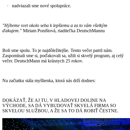
·
nadviazali sme nové spolupráce.
"Hýbeme svet okolo seba k lepšiemu a za to vám všetkým
ďakujem."
Miriam Poništová, riaditeľka DeutschMannu
Boli sme spolu. To je najdôležitejšie. Tento večer patril nám.
Zaspomínali sme si, poďakovali sa, užili si skvelý program, aj celý
večer. DeutschMann má krásnych 25 rokov.
Na začiatku stála myšlienka, ktorá nás drží dodnes:
DOKÁZAŤ, ŽE AJ TU, V HLADOVEJ DOLINE NA
VÝCHODE, SA DÁ VYBUDOVAŤ SKVELÁ FIRMA SO
SKVELOU SLUŽBOU, A ŽE SA TO DÁ ROBIŤ ČESTNE.