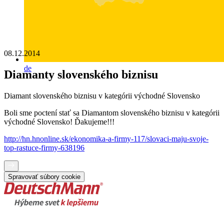
08.12.2014
de
Diamanty slovenského biznisu
Diamant slovenského biznisu v kategórii východné Slovensko
Boli sme poctení stať sa Diamantom slovenského biznisu v kategórii
východné Slovensko! Ďakujeme!!!
http://
hn.hnonline.sk/ekonomika-a-firmy-117/slovaci-maju-svoje-
top-rastuce-firmy-638196
Spravovať súbory cookie