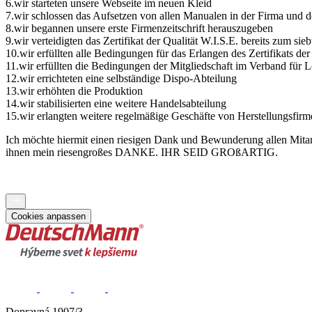
6.wir starteten unsere Webseite im neuen Kleid
7.wir schlossen das Aufsetzen von allen Manualen in der Firma und d
8.wir begannen unsere erste Firmenzeitschrift herauszugeben
9.wir verteidigten das Zertifikat der Qualität W.I.S.E. bereits zum sie
10.wir erfüllten alle Bedingungen für das Erlangen des Zertifikats der
11.wir erfüllten die Bedingungen der Mitgliedschaft im Verband für
12.wir errichteten eine selbständige Dispo-Abteilung
13.wir erhöhten die Produktion
14.wir stabilisierten eine weitere Handelsabteilung
15.wir erlangten weitere regelmäßige Geschäfte von Herstellungsfirm
Ich möchte hiermit einen riesigen Dank und Bewunderung allen Mitarb
ihnen mein riesengroßes DANKE. IHR SEID GROßARTIG.
Cookies anpassen
Dopravná 1907/3